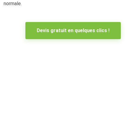
normale.
Devis gratuit en quelques clics !
Estimation de votre débarras
maison Blagnac
Envoyez-nous simplement quelques photos et une
description de ce qu’il y a à débarrasser. Nous vous
répondons sous 24h pour vous dire si votre débarras peut