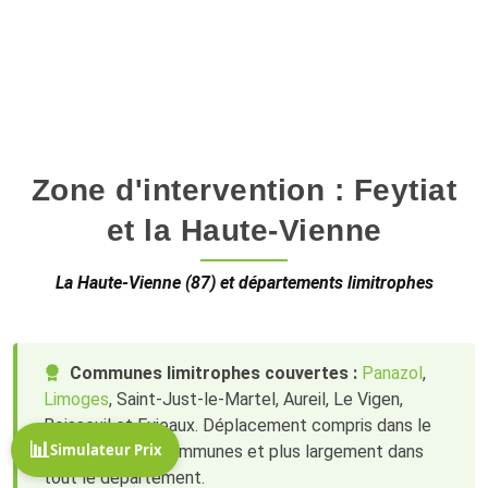
Gestion à distance possible
Zone d'intervention : Feytiat
et la Haute-Vienne
La Haute-Vienne (87) et départements limitrophes
Communes limitrophes couvertes :
Panazol
,
Limoges
, Saint-Just-le-Martel, Aureil, Le Vigen,
Boisseuil et Eyjeaux. Déplacement compris dans le
📊
Simulateur Prix
devis pour ces communes et plus largement dans
tout le département.