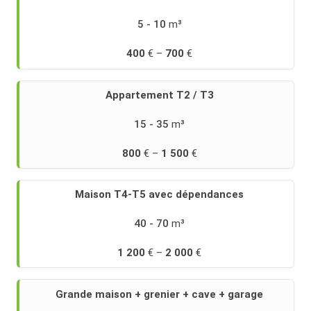
des
cas
5 - 10
concrets
sur
400
700
notre
page
prix
Appartement T2 / T3
débarras
maison
.
15 - 35
800
1 500
Maison T4-T5 avec dépendances
40 - 70
1 200
2 000
Grande maison + grenier + cave + garage