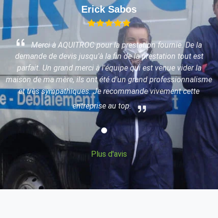
Erick Sabos
Merci à AQUITROC pour la prestation fournie. De la
demande de devis jusqu'à la fin de la prestation tout est
parfait. Un grand merci à l'équipe qui est venue vider la
maison de ma mère, ils ont été d'un grand professionnalisme
x
et très sympathiques. Je recommande vivement cette
entreprise au top.
Plus d'avis