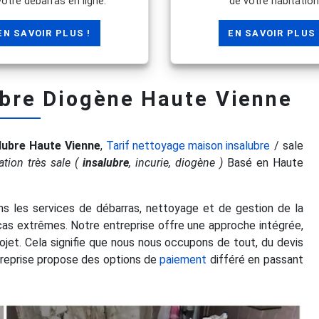
votre débarras en ligne.
de votre habitation
EN SAVOIR PLUS !
EN SAVOIR PLUS 
bre Diogène Haute Vienne
lubre Haute Vienne
,
Tarif nettoyage maison insalubre
/ sale
ation très sale (
insalubre
, incurie, diogène )
Basé en Haute
ns les services de débarras, nettoyage et de gestion de la
s cas extrêmes. Notre entreprise offre une approche intégrée,
ojet. Cela signifie que nous nous occupons de tout, du devis
ntreprise propose des options de
paiement
différé en passant