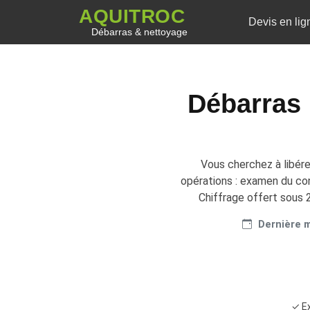
AQUITROC
Devis en lig
Débarras & nettoyage
Débarras 
Vous cherchez à libére
opérations : examen du cont
Chiffrage offert sous 2
Dernière mi
✓ Ex