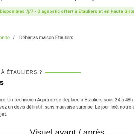
Disponibles 7j/7 - Diagnostic offert à Étauliers et en Haute Gir
ronde
Débarras maison Étauliers
À ÉTAULIERS ?
s
re. Un technicien Aquitroc se déplace à Étauliers sous 24 à 48h
z un devis définitif, sans mauvaise surprise. Le jour fixé, notre éq
jet.
Visuel avant / après