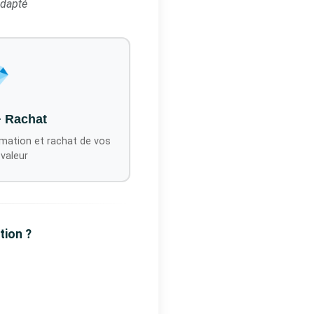
adapté

+ Rachat
mation et rachat de vos
 valeur
tion ?