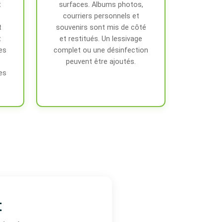
t
surfaces. Albums photos,
courriers personnels et
t
souvenirs sont mis de côté
t
et restitués. Un lessivage
es
complet ou une désinfection
peuvent être ajoutés.
es
t