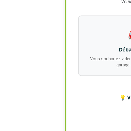
Veuil
Déba
Vous souhaitez vider
garage 
💡 V