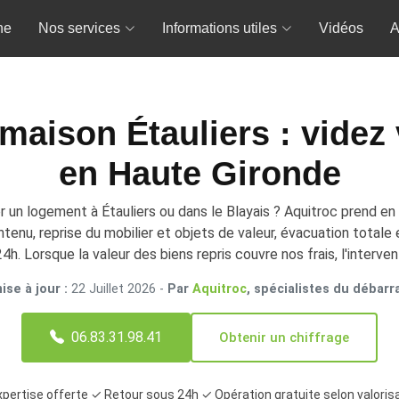
ne
Nos services
Informations utiles
Vidéos
A
maison Étauliers : videz 
en Haute Gironde
r un logement à Étauliers ou dans le Blayais ? Aquitroc prend e
enu, reprise du mobilier et objets de valeur, évacuation totale 
4h. Lorsque la valeur des biens repris couvre nos frais, l'interven
se à jour :
22 Juillet 2026
-
Par
Aquitroc
, spécialistes du débarr
06.83.31.98.41
Obtenir un chiffrage
pertise offerte ✓ Retour sous 24h ✓ Opération gratuite selon valoris