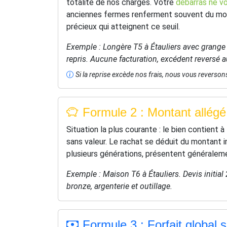
totalité de nos charges. Votre
débarras ne vo
anciennes fermes renferment souvent du mobil
précieux qui atteignent ce seuil.
Exemple : Longère T5 à Étauliers avec grange e
repris. Aucune facturation, excédent reversé au
Si la reprise excède nos frais, nous vous reversons
Formule 2 : Montant allégé 
Situation la plus courante : le bien contient 
sans valeur. Le rachat se déduit du montant in
plusieurs générations, présentent généraleme
Exemple : Maison T6 à Étauliers. Devis initial
bronze, argenterie et outillage.
Formule 3 : Forfait global 