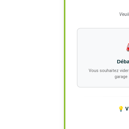
Veuil
Déba
Vous souhaitez vider
garage 
💡 V