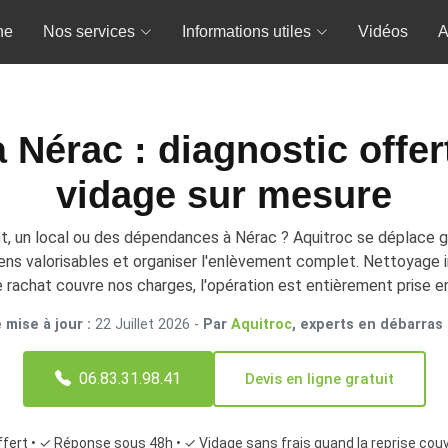
ne
Nos services
Informations utiles
Vidéos
A
 Nérac : diagnostic offert
vidage sur mesure
t, un local ou des dépendances à Nérac ? Aquitroc se déplace g
iens valorisables et organiser l'enlèvement complet. Nettoyage i
 rachat couvre nos charges, l'opération est entièrement prise e
 mise à jour :
22 Juillet 2026
-
Par
Aquitroc
, experts en débarras
06.83.31.98.41
Devis en ligne gratuit
ffert • ✓ Réponse sous 48h • ✓ Vidage sans frais quand la reprise cou