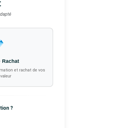
t
adapté

+ Rachat
mation et rachat de vos
 valeur
tion ?