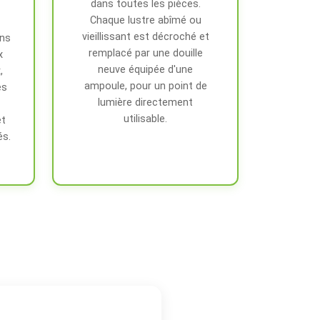
dans toutes les pièces.
Chaque lustre abîmé ou
vieillissant est décroché et
ons
remplacé par une douille
x
neuve équipée d'une
,
ampoule, pour un point de
es
lumière directement
utilisable.
et
s.