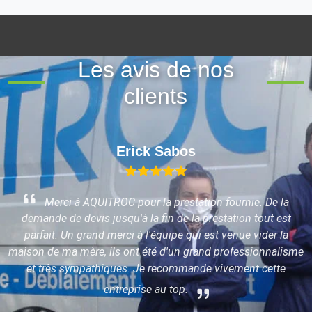
Les avis de nos
clients
Erick Sabos
Merci à AQUITROC pour la prestation fournie. De la
demande de devis jusqu'à la fin de la prestation tout est
parfait. Un grand merci à l'équipe qui est venue vider la
maison de ma mère, ils ont été d'un grand professionnalisme
x
et très sympathiques. Je recommande vivement cette
entreprise au top.