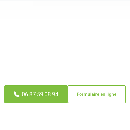
Un logement à vider à
Aussillon ou dans le Tarn ?
Une visite gratuite est programmée dans les 48 heures, on
chiffre sur place, on rachète les objets de valeur, puis on
rend le logement vide et balayé. Appel direct ou formulaire
avec photos : la réponse arrive en moins d'une journée
ouvrée avec un premier chiffrage.
06.87.59.08.94
Formulaire en ligne
✓ Estimation sur place offerte ✓ Rachat déduit du devis ✓
Vidage gratuit si la reprise couvre le chantier