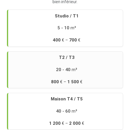
bien inférieur.
Retrouvez
Studio / T1
des
cas
5 - 10
concrets
sur
400
700
notre
page
prix
T2 / T3
débarras
maison
.
20 - 40
800
1 500
Maison T4 / T5
40 - 60
1 200
2 000