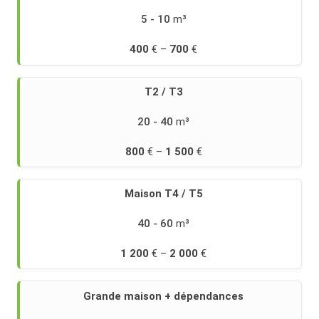
cas
5 - 10
concrets
sur
400
700
notre
page
prix
T2 / T3
débarras
maison
.
20 - 40
800
1 500
Maison T4 / T5
40 - 60
1 200
2 000
Grande maison + dépendances