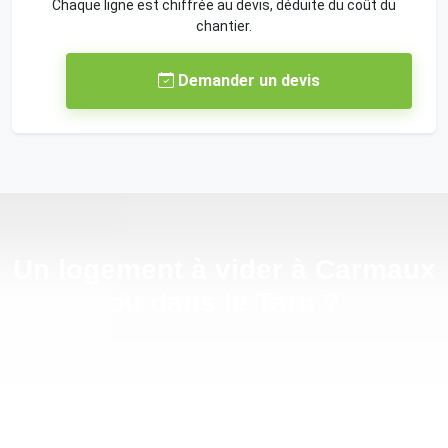
Chaque ligne est chiffrée au devis, déduite du coût du
chantier.
Demander un devis
Un logement à vider à Carmaux
ou dans le Tarn ?
Une visite gratuite est programmée dans les 48 heures, on
chiffre sur place, on rachète les objets de valeur, puis on
rend le logement vide et balayé. Appel direct ou formulaire
avec photos : la réponse arrive en moins d'une journée
ouvrée avec un premier chiffrage.