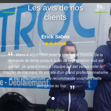
Les avis de nos
clients
Erick Sabos
Merci à AQUITROC pour la prestation fournie. De la
demande de devis jusqu'à la fin de la prestation tout est
parfait. Un grand merci à l'équipe qui est venue vider la
maison de ma mère, ils ont été d'un grand professionnalisme
x
et très sympathiques. Je recommande vivement cette
entreprise au top.
Plus d'avis