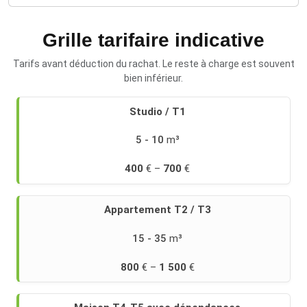
Grille tarifaire indicative
Tarifs avant déduction du rachat. Le reste à charge est souvent
bien inférieur.
Retrouvez
Studio / T1
des
cas
5 - 10
concrets
sur
400
700
notre
page
prix
Appartement T2 / T3
débarras
maison
.
15 - 35
800
1 500