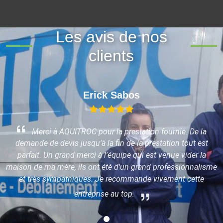
Les avis de nos
clients
Erick Sabos
Merci à AQUITROC pour la prestation fournie. De la
demande de devis jusqu'à la fin de la prestation tout est
parfait. Un grand merci à l'équipe qui est venue vider la
maison de ma mère, ils ont été d'un grand professionnalisme
x
et très sympathiques. Je recommande vivement cette
entreprise au top.