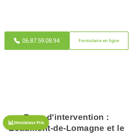
et-garonnaise. On vide du grenier à la cave, on rachète ce qui
a de la valeur, on évacue, on balaie, on rend les clés au
notaire ou à l'agence.
06.87.59.08.94
Formulaire en ligne
✓ Estimation sur place offerte ✓ Rachat déduit du devis ✓
Vidage gratuit si la reprise couvre le chantier
Zone d'intervention :
📊
Simulateur Prix
Beaumont-de-Lomagne et le