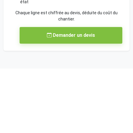
état
Chaque ligne est chiffrée au devis, déduite du coût du
chantier.
Demander un devis
Une ferme, une maison ou une
dépendance à vider à
Beaumont-de-Lomagne ?
Une visite gratuite est programmée dans les 48 heures,
partout à Beaumont-de-Lomagne et dans la Lomagne tarn-