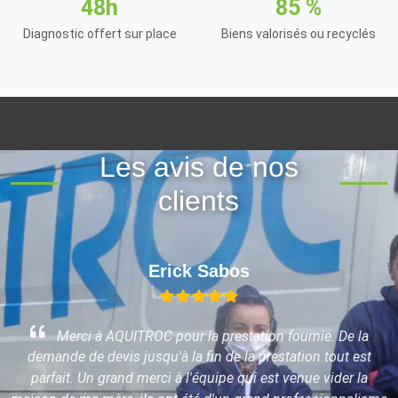
48h
85 %
Diagnostic offert sur place
Biens valorisés ou recyclés
Les avis de nos
clients
Erick Sabos
Merci à AQUITROC pour la prestation fournie. De la
demande de devis jusqu'à la fin de la prestation tout est
parfait. Un grand merci à l'équipe qui est venue vider la