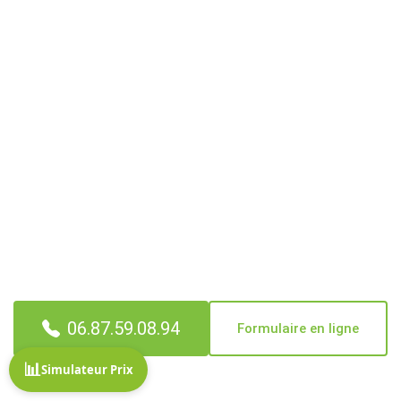
Un pavillon ou une maison à
vider à Labastide-Saint-
Pierre ?
Une visite gratuite est programmée dans les 48 heures,
partout à Labastide-Saint-Pierre et dans les 6 communes
de l'unité urbaine (Campsas, Corbarieu, Montbartier, Orgueil,
Reyniès). Notre équipe locale est assurée RC Pro depuis
2012. On vide, on rachète ce qui a de la valeur, on évacue, on
balaie, on rend les clés au notaire ou à l'agence.
06.87.59.08.94
Formulaire en ligne
📊
Simulateur Prix
✓ Estimation sur place offerte ✓ Rachat déduit du devis ✓