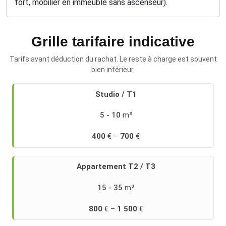
fort, mobilier en immeuble sans ascenseur).
Grille tarifaire indicative
Tarifs avant déduction du rachat. Le reste à charge est souvent
bien inférieur.
Retrouvez
Studio / T1
des
cas
5 - 10
concrets
sur
400
700
notre
page
prix
Appartement T2 / T3
débarras
maison
.
15 - 35
800
1 500